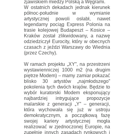
zjawiskiem miedzy Polską a Węgrami.
W ostatnich dekadach jednak kierunek
północ-południe w wymianie
artystycznej powoli osłabł, nawet
legendarny pociąg Express Polonia na
trasie kolejowej Budapeszt – Kosice –
Kraków został zlikwidowany, a nazwę
odziedziczył Eurocity, który w obecnych
czasach z jeździ Warszawy do Wiednia
(przez Czechy).
W ramach projektu „XY”, na przestrzeni
wystawienniczej 1000 m2 (na drugim
piętrze Modem) – mamy zamiar pokazać
blisko 30 artystów „najmłodszego”
pokolenia tych dwóch krajów. Będzie to
wybór kuratorski Modem eksponujący
najbardziej intrygujące propozycje
malarskie z generacji „Y” – generacji,
która wychowała się już w ustroju
demokratycznym, a początkową fazę
swojej kariery artystycznej mogła
realizować w zjednoczonej Europie, na
zupełnie innych zasadach rynkowych i