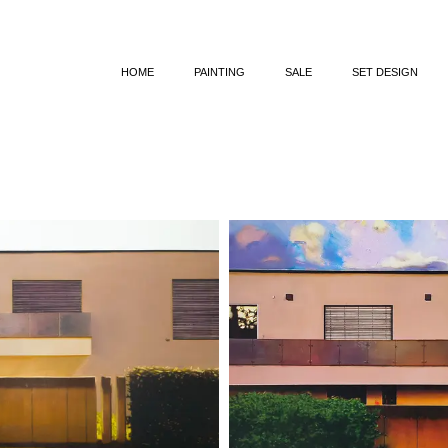
HOME
PAINTING
SALE
SET DESIGN
SYLVAN EXALTATION
KOCHAM C
WHITE WALLS
DIE GOLDGRAB
ACOUSTICS OF SILENCE
KRÓLOWA ŚNIE
STILL LIFES
LOTTA 
EPIPHANY OF EVERYDAY LIFE
ARKA CZA
LANDSCAPE OF THE ŻUŁAWY WIŚLANE
MARY, ŁOWCZYNI 
LIGHT MERCHANT
INSTYNKTY U
REFER THE PAST
OSMĘDEUS
WYPRAWY KRZ
PROCES. REKONS