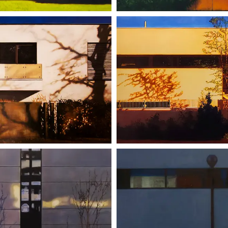
SZTUKA BEZ BA
Z CZUBA 
#CIEMNOŚ
TY, HITLER
OPOWIEŚCI SPOD 
NIE WIERZĘ W Ś
CHIMERY AFANAS
TROLLGATAN. ULICA