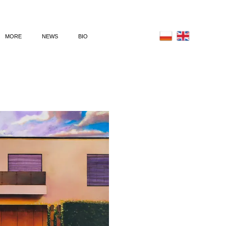
MORE
NEWS
BIO
IĘ (2023)
POSTER
ER (2022)-en
ILLUSTRATION
GU (2022)-en
ANIMATED FILM
(2022)
SU (2021)
SKAMIELIN (2021)
LOTNE (2019)
ZE (2019)
YŻOWE (2019)
TRUKCJA (2018)