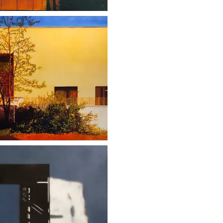
BCI (2018)-en
(2018)-en
Ć (2018)
 (2017)-en
STOŁU (2017)-en
MIERĆ (2017)-en
JEWA (2016)-en
 TROLLI (2015)-en