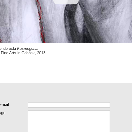
enderecki
Kosmogonia
Fine Arts in Gdańsk, 2013.
e-mail
age