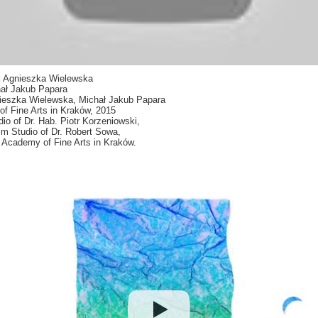
SZTUKA BEZ BA
Z CZUBA 
#CIEMNOŚ
:
Agnieszka Wielewska
TY, HITLER
ał Jakub Papara
eszka Wielewska, Michał Jakub Papara
OPOWIEŚCI SPOD 
f Fine Arts in Kraków, 2015
io of Dr. Hab. Piotr Korzeniowski,
lm Studio of Dr. Robert Sowa,
NIE WIERZĘ W Ś
 Academy of Fine Arts in Kraków.
CHIMERY AFANAS
TROLLGATAN. ULICA