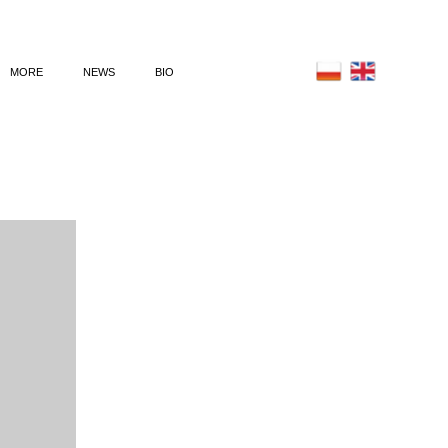
MORE
NEWS
BIO
IĘ (2023)
POSTER
ER (2022)-en
ILLUSTRATION
GU (2022)-en
ANIMATED FILM
(2022)
SU (2021)
SKAMIELIN (2021)
LOTNE (2019)
ZE (2019)
YŻOWE (2019)
TRUKCJA (2018)