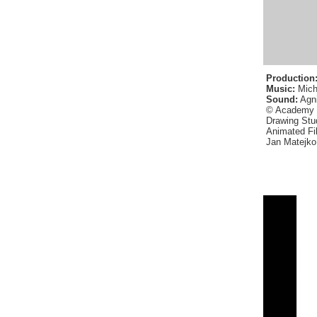
Production
Music:
Mich
Sound:
Agni
© Academy o
Drawing Stud
Animated Fi
Jan Matejko