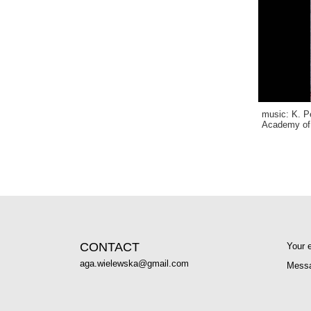
music: K. P
Academy of 
CONTACT
:
Your 
aga.wielewska@gmail.com
Mess