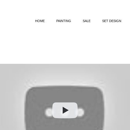
HOME
PAINTING
SALE
SET DESIGN
SYLVAN EXALTATION
KOCHAM C
WHITE WALLS
DIE GOLDGRAB
ACOUSTICS OF SILENCE
KRÓLOWA ŚNIE
STILL LIFES
LOTTA 
EPIPHANY OF EVERYDAY LIFE
ARKA CZA
LANDSCAPE OF THE ŻUŁAWY WIŚLANE
MARY, ŁOWCZYNI 
LIGHT MERCHANT
INSTYNKTY U
REFER THE PAST
OSMĘDEUS
WYPRAWY KRZ
PROCES. REKONS