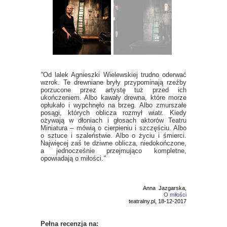
"
Od lalek Agnieszki Wielewskiej trudno oderwać
wzrok. Te drewniane bryły przypominają rzeźby
porzucone przez artystę tuż przed ich
ukończeniem. Albo kawały drewna, które morze
opłukało i wypchnęło na brzeg. Albo zmurszałe
posągi, których oblicza rozmył wiatr. Kiedy
ożywają w dłoniach i głosach aktorów Teatru
Miniatura – mówią o cierpieniu i szczęściu. Albo
o sztuce i szaleństwie. Albo o życiu i śmierci.
Najwięcej zaś te dziwne oblicza, niedokończone,
a jednocześnie przejmująco kompletne,
opowiadają o miłości.
"
Anna Jazgarska,
O
miłości
teatralny.pl, 18-12-2017
Pełna recenzja na: