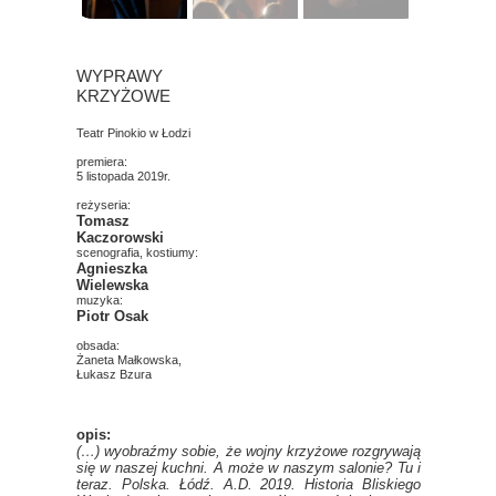
WYPRAWY
KRZYŻOWE
Teatr Pinokio w Łodzi
premiera:
5 listopada 2019r.
reżyseria:
Tomasz
Kaczorowski
scenografia, kostiumy:
Agnieszka
Wielewska
muzyka:
Piotr Osak
obsada:
Żaneta Małkowska,
Łukasz Bzura
opis:
(…) wyobraźmy sobie, że wojny krzyżowe rozgrywają
się w naszej kuchni. A może w naszym salonie? Tu i
teraz. Polska. Łódź. A.D. 2019. Historia Bliskiego