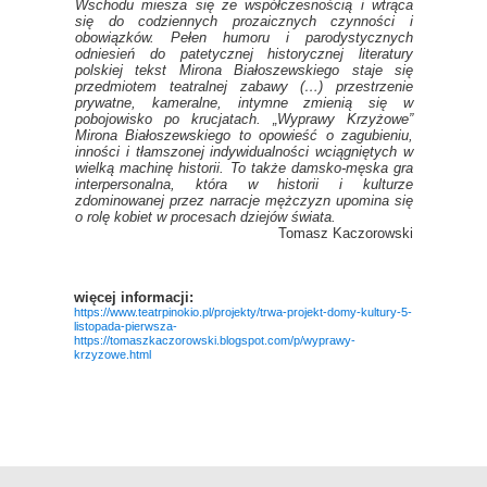
Wschodu miesza się ze współczesnością i wtrąca
się do codziennych prozaicznych czynności i
obowiązków. Pełen humoru i parodystycznych
odniesień do patetycznej historycznej literatury
polskiej tekst Mirona Białoszewskiego staje się
przedmiotem teatralnej zabawy (…) przestrzenie
prywatne, kameralne, intymne zmienią się w
pobojowisko po krucjatach. „Wyprawy Krzyżowe”
Mirona Białoszewskiego to opowieść o zagubieniu,
inności i tłamszonej indywidualności wciągniętych w
wielką machinę historii. To także damsko-męska gra
interpersonalna, która w historii i kulturze
zdominowanej przez narracje mężczyzn upomina się
o rolę kobiet w procesach dziejów świata.
Tomasz Kaczorowski
więcej informacji:
https://www.teatrpinokio.pl/projekty/trwa-projekt-domy-kultury-5-
listopada-pierwsza-
https://tomaszkaczorowski.blogspot.com/p/wyprawy-
krzyzowe.html