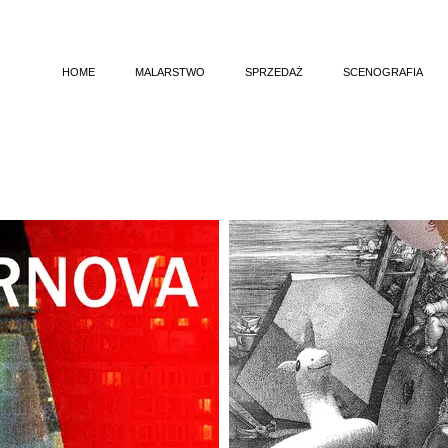
HOME
MALARSTWO
SPRZEDAŻ
SCENOGRAFIA
ULESIENIE
KOCHAM CIĘ 
BIAŁE ŚCIANY
DIE GOLDGRABE
AKUSTYKA CISZY
KRÓLOWA ŚNIEG
MARTWE NATURY
LOTTA (2
EPIFANIE CODZIENNOŚCI
ARKA CZASU 
PEJZAŻE ŻUŁAWSKIE
MARY, ŁOWCZYNI SKA
SPRZEDAWCA ŚWIATŁA
INSTYNKTY ULOT
CYTUJĄC PRZESZŁOŚĆ
OSMĘDEUSZE 
WYPRAWY KRZYŻO
PROCES. REKONSTR