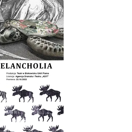
CI (2018)
2018)
(2018)
(2017)
TOŁU (2017)
IERĆ (2017)
EWA (2016)
TROLLI (2015)