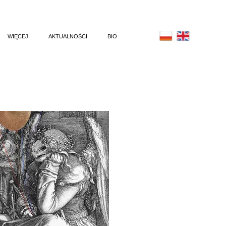
WIĘCEJ
AKTUALNOŚCI
BIO
(2023)
PLAKAT
R (2022)
ILUSTRACJA
U (2022)
ANIMACJA
022)
(2021)
MIELIN (2021)
NE (2019)
(2019)
WE (2019)
UKCJA (2018)