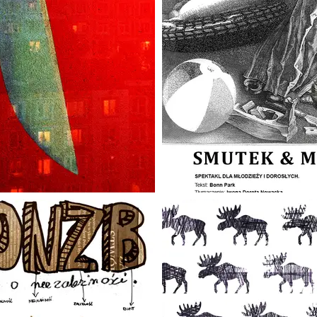
SZTUKA BEZ BAB
Z CZUBA (
#CIEMNOŚĆ 
TY, HITLER 
OPOWIEŚCI SPOD S
NIE WIERZĘ W ŚM
CHIMERY AFANASJ
TROLLGATAN. ULICA 