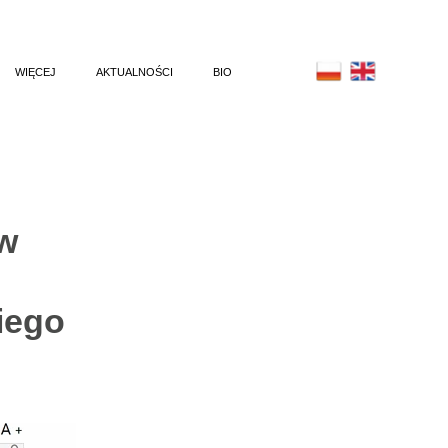
WIĘCEJ
AKTUALNOŚCI
BIO
(2023)
PLAKAT
R (2022)
ILUSTRACJA
U (2022)
ANIMACJA
022)
ów
(2021)
MIELIN (2021)
iego
NE (2019)
(2019)
WE (2019)
UKCJA (2018)