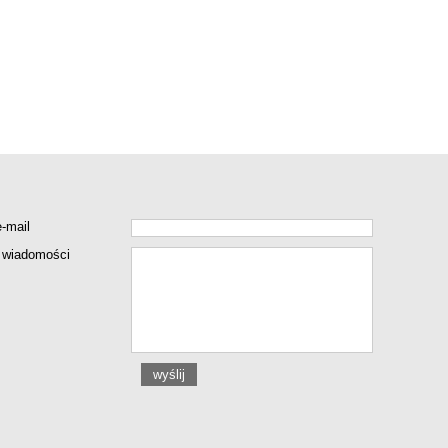
e-mail
 wiadomości
wyślij