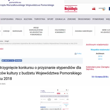
SZTUKA BEZ BAB
Z CZUBA (
#CIEMNOŚĆ 
TY, HITLER 
OPOWIEŚCI SPOD S
NIE WIERZĘ W ŚM
CHIMERY AFANASJ
TROLLGATAN. ULICA 