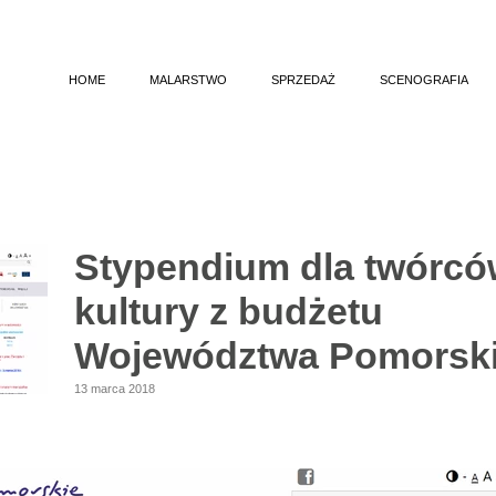
HOME
MALARSTWO
SPRZEDAŻ
SCENOGRAFIA
ULESIENIE
KOCHAM CIĘ 
BIAŁE ŚCIANY
DIE GOLDGRABE
AKUSTYKA CISZY
KRÓLOWA ŚNIEG
MARTWE NATURY
LOTTA (2
Stypendium dla twórc
EPIFANIE CODZIENNOŚCI
ARKA CZASU 
kultury z budżetu
PEJZAŻE ŻUŁAWSKIE
MARY, ŁOWCZYNI SKA
Województwa Pomorsk
SPRZEDAWCA ŚWIATŁA
INSTYNKTY ULOT
13 marca 2018
CYTUJĄC PRZESZŁOŚĆ
OSMĘDEUSZE 
WYPRAWY KRZYŻO
PROCES. REKONSTR