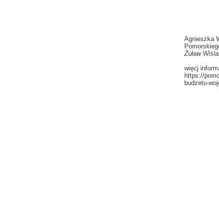
Agnieszka W
Pomorskiego
Żuław Wiśl
więcj inform
https://pomo
budzetu-wo