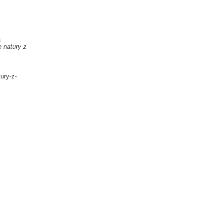
a
 natury z
ury-z-