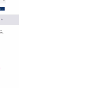
CI (2018)
2018)
(2018)
(2017)
TOŁU (2017)
IERĆ (2017)
EWA (2016)
TROLLI (2015)