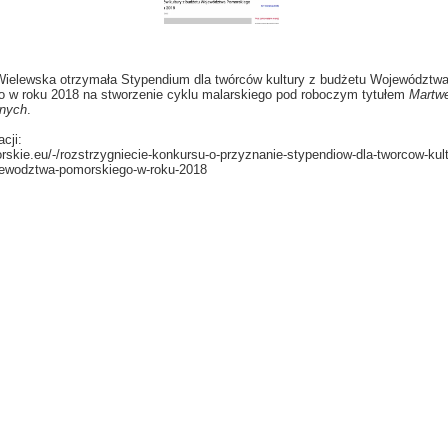
ielewska otrzymała Stypendium dla twórców kultury z budżetu Województw
 w roku 2018 na stworzenie cyklu malarskiego pod roboczym tytułem
Martwe
anych
.
acji:
rskie.eu/-/rozstrzygniecie-konkursu-o-przyznanie-stypendiow-dla-tworcow-kult
jewodztwa-pomorskiego-w-roku-2018